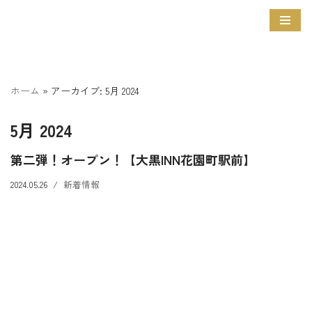
コ
ン
テ
ン
ホーム
»
アーカイブ: 5月 2024
ツ
5月 2024
へ
ス
第二弾！オープン！【大黒INN花園町駅前】
キ
ッ
2024.05.26
新着情報
プ